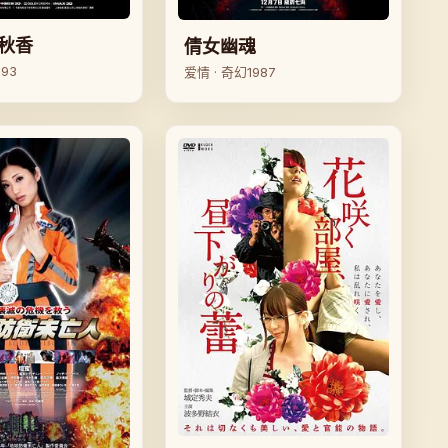
秋香
倩女幽魂
993
爱情 · 奇幻
1987