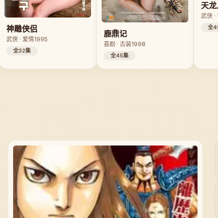
天龙
武侠 ·
神雕侠侣
全4
鹿鼎记
武侠 · 爱情
1995
喜剧 · 古装
1998
全32集
全45集