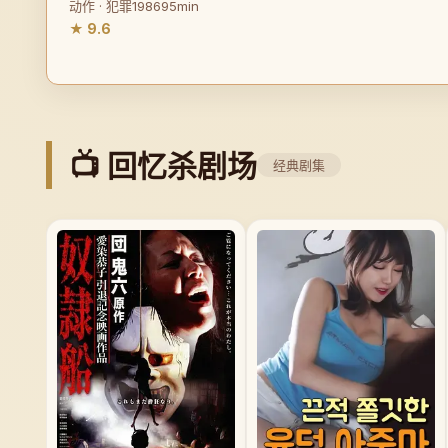
动作 · 犯罪
1986
95min
★ 9.6
📺 回忆杀剧场
经典剧集