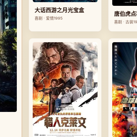
大话西游之月光宝盒
唐伯虎点
喜剧 · 爱情
1995
喜剧 · 古装
1