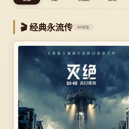
《英雄本色》
·
🎬 经典永流传
4K修复
周润发、狄龙、张国荣联袂演绎，风衣墨镜
8090的集体回忆。
▶ 重温经典
+ 收藏