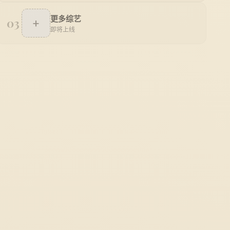
更多综艺
03
+
即将上线