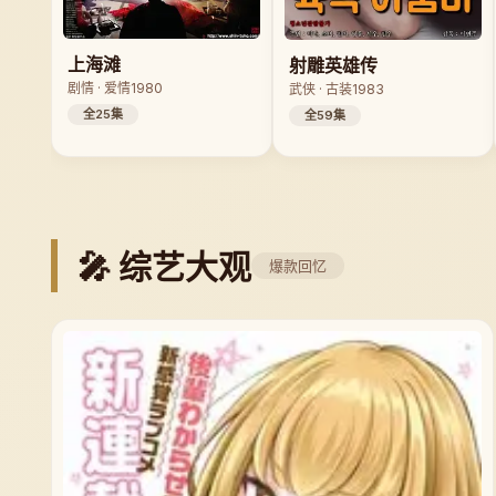
上海滩
射雕英雄传
剧情 · 爱情
1980
武侠 · 古装
1983
全25集
全59集
🎤 综艺大观
爆款回忆