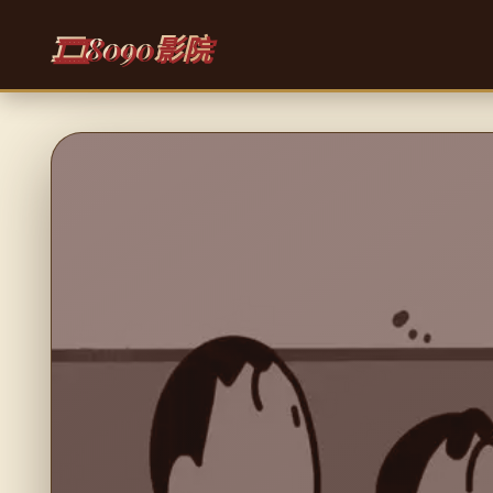
🎞️
8090影院