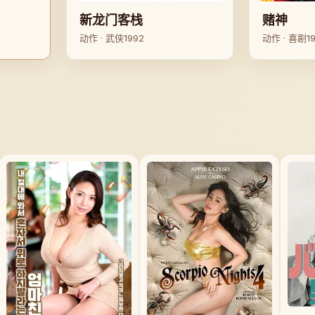
赌神
新龙门客栈
动作 · 喜剧
1
动作 · 武侠
1992