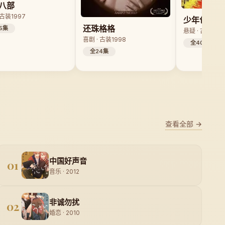
八部
 古装
1997
少年包青天
还珠格格
5集
悬疑 · 古装
200
喜剧 · 古装
1998
全40集
全24集
查看全部 →
中国好声音
01
音乐 · 2012
非诚勿扰
02
婚恋 · 2010